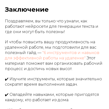
Заключение
Мы в социальных сетях:
Поздравляем, вы только что узнали, как
работают нейросети для генерации текста и
где они могут быть полезны!
Написать нам:
support@neuroboost.io
И чтобы повысить вашу продуктивность на
удаленной работе, мы подготовили для вас
ООО «Инвест Портал». ИНН 7801558015. ОГРН
полезный гайд —
"6 инструментов и навыков
1117847434550
для эффективной работы на удаленке"
Этот
материал поможет вам организовать рабочий
Санкт-Петербург г, ул. Чапаева, д. 3, литера Б,
этаж 5, пом. 12Н, 197046
процесс и достичь новых высот.
Документы
✔️ Изучите инструменты, которые значительно
сократят время выполнения задач.
Остались вопросы?
Напишите нам!
✔️ Овладейте навыками, которые пригодятся
Задать вопрос
каждому, кто работает из дома.