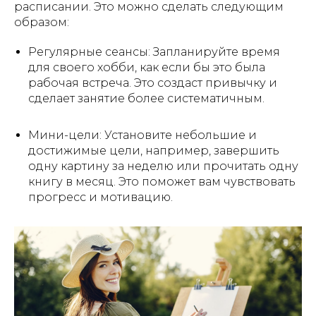
расписании. Это можно сделать следующим
Стать партнером
образом:
Регулярные сеансы: Запланируйте время
Мы используем файлы cookie, для персонализации
сервисов и повышения удобства пользования сайтом.
для своего хобби, как если бы это была
Если вы не согласны на их использование, поменяйте
рабочая встреча. Это создаст привычку и
настройки браузера.
сделает занятие более систематичным.
Образовательные услуги оказываются ООО «ИНВЕСТ
ПОРТАЛ» на основании Лицензии №Л035-01271-
78/00675461 от 4 сентября 2023 года.
Мини-цели: Установите небольшие и
Образовательные услуги оказываются в соответствии с
достижимые цели, например, завершить
Федеральным законом от 04.05.2011 № 99-ФЗ «О
одну картину за неделю или прочитать одну
лицензировании отдельных видов деятельности».
книгу в месяц. Это поможет вам чувствовать
прогресс и мотивацию.