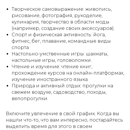
Творческое самовыражение: живопись,
рисование, фотография, рукоделие,
кулинария, творчество в области моды
Мы в социальных сетях:
(например, создание своих аксессуаров).
Спорт и физическая активность: йога,
фитнес, бег, плавание, командные виды
спорта.
Написать нам:
Настольно-умственные игры: шахматы,
support@neuroboost.io
настольные игры, головоломки.
Чтение и изучение: чтение книг,
ООО «Инвест Портал». ИНН 7801558015. ОГРН
прохождение курсов на онлайн-платформах,
1117847434550
изучение иностранного языка.
Санкт-Петербург г, ул. Чапаева, д. 3, литера Б,
Природа и активный отдых: прогулки на
этаж 5, пом. 12Н, 197046
свежем воздухе, садоводство, походы,
Документы
велопрогулки.
Остались вопросы?
Включите увлечение в свой график. Когда вы
Напишите нам!
нашли что-то, что вам интересно, постарайтесь
Задать вопрос
выделить время для этого в своем