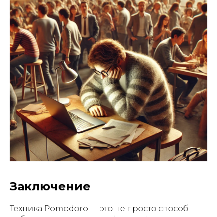
Мы в социальных сетях:
Написать нам:
support@neuroboost.io
ООО «Инвест Портал». ИНН 7801558015. ОГРН
1117847434550
Санкт-Петербург г, ул. Чапаева, д. 3, литера Б,
этаж 5, пом. 12Н, 197046
Документы
Остались вопросы?
Напишите нам!
Задать вопрос
Заключение
Стать партнером
Техника Pomodoro — это не просто способ