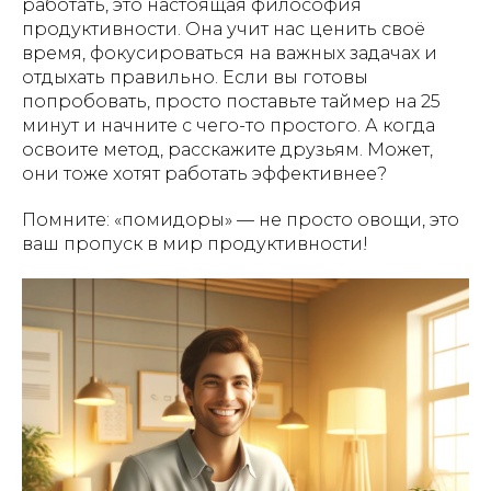
работать, это настоящая философия
Мы используем файлы cookie, для персонализации
продуктивности. Она учит нас ценить своё
сервисов и повышения удобства пользования сайтом.
Если вы не согласны на их использование, поменяйте
время, фокусироваться на важных задачах и
настройки браузера.
отдыхать правильно. Если вы готовы
Образовательные услуги оказываются ООО «ИНВЕСТ
попробовать, просто поставьте таймер на 25
ПОРТАЛ» на основании Лицензии №Л035-01271-
минут и начните с чего-то простого. А когда
78/00675461 от 4 сентября 2023 года.
освоите метод, расскажите друзьям. Может,
Образовательные услуги оказываются в соответствии с
они тоже хотят работать эффективнее?
Федеральным законом от 04.05.2011 № 99-ФЗ «О
лицензировании отдельных видов деятельности».
Помните: «помидоры» — не просто овощи, это
ваш пропуск в мир продуктивности!