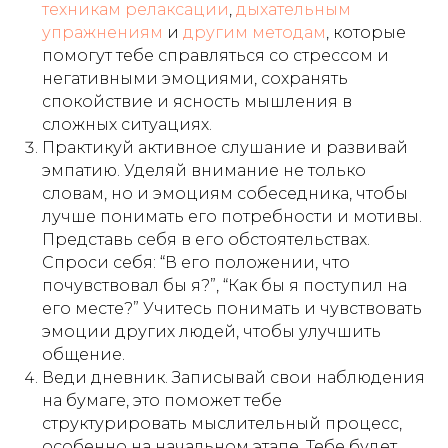
Документы
техникам релаксации
,
дыхательным
упражнениям
и
другим методам
, которые
Остались вопросы?
помогут тебе справляться со стрессом и
Напишите нам!
негативными эмоциями, сохранять
спокойствие и ясность мышления в
Задать вопрос
сложных ситуациях.
Практикуй активное слушание и развивай
Стать партнером
эмпатию. Уделяй внимание не только
словам, но и эмоциям собеседника, чтобы
Мы используем файлы cookie, для персонализации
лучше понимать его потребности и мотивы.
сервисов и повышения удобства пользования сайтом.
Если вы не согласны на их использование, поменяйте
Представь себя в его обстоятельствах.
настройки браузера.
Спроси себя: “В его положении, что
Образовательные услуги оказываются ООО «ИНВЕСТ
почувствовал бы я?”, “Как бы я поступил на
ПОРТАЛ» на основании Лицензии №Л035-01271-
78/00675461 от 4 сентября 2023 года.
его месте?” Учитесь понимать и чувствовать
эмоции других людей, чтобы улучшить
Образовательные услуги оказываются в соответствии с
Федеральным законом от 04.05.2011 № 99-ФЗ «О
общение.
лицензировании отдельных видов деятельности».
Веди дневник. Записывай свои наблюдения
на бумаге, это поможет тебе
структурировать мыслительный процесс,
особенно на начальном этапе. Тебе будет