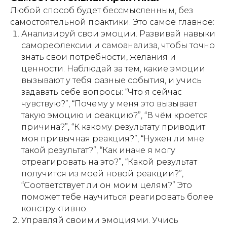
Любой способ будет бессмысленным, без
самостоятельной практики. Это самое главное:
Анализируй свои эмоции. Развивай навыки
саморефлексии и самоанализа, чтобы точно
знать свои потребности, желания и
ценности. Наблюдай за тем, какие эмоции
вызывают у тебя разные события, и учись
задавать себе вопросы: “Что я сейчас
чувствую?”, “Почему у меня это вызывает
Мы в социальных сетях:
такую эмоцию и реакцию?”, “В чём кроется
причина?”, “К какому результату приводит
моя привычная реакция?”, “Нужен ли мне
такой результат?”, “Как иначе я могу
Написать нам:
отреагировать на это?”, “Какой результат
support@neuroboost.io
получится из моей новой реакции?”,
“Соответствует ли он моим целям?” Это
ООО «Инвест Портал». ИНН 7801558015. ОГРН
1117847434550
поможет тебе научиться реагировать более
конструктивно.
Санкт-Петербург г, ул. Чапаева, д. 3, литера Б,
этаж 5, пом. 12Н, 197046
Управляй своими эмоциями. Учись