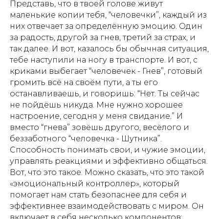
Представь, что в твоей голове живут
маленькие копии тебя, “человечки”, каждый из
них отвечает за определённую эмоцию. Один
за радость, другой за гнев, третий за страх, и
так далее. И вот, казалось бы обычная ситуация,
тебе наступили на ногу в транспорте. И вот, с
криками выбегает “человечек - Гнев”, готовый
громить всё на своём пути, а ты его
останавливаешь, и говоришь: “Нет. Ты сейчас
не пойдёшь никуда. Мне нужно хорошее
настроение, сегодня у меня свидание.” И
вместо “гнева” зовёшь другого, весёлого и
беззаботного “человечка - Шутника”.
Способность понимать свои, и чужие эмоции,
управлять реакциями и эффективно общаться.
Вот, что это такое. Можно сказать, что это такой
«эмоциональный контроллер», который
помогает нам стать безопаснее для себя и
эффективнее взаимодействовать с миром. Он
включает в себя несколько компонентов: