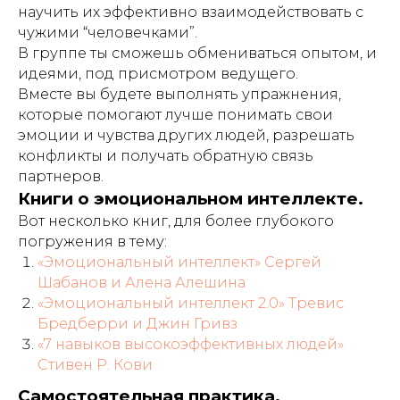
научить их эффективно взаимодействовать с
чужими “человечками”.
В группе ты сможешь обмениваться опытом, и
идеями, под присмотром ведущего.
Вместе вы будете выполнять упражнения,
которые помогают лучше понимать свои
эмоции и чувства других людей, разрешать
конфликты и получать обратную связь
партнеров.
Книги о эмоциональном интеллекте.
Вот несколько книг, для более глубокого
погружения в тему:
«Эмоциональный интеллект» Сергей
Шабанов и Алена Алешина
«Эмоциональный интеллект 2.0» Тревис
Бредберри и Джин Гривз
«7 навыков высокоэффективных людей»
Стивен Р. Кови
Самостоятельная практика.