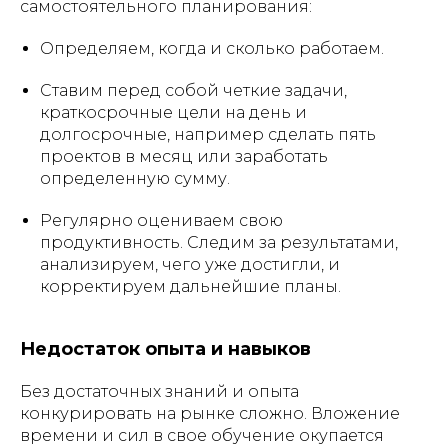
самостоятельного планирования:
Определяем, когда и сколько работаем.
Ставим перед собой четкие задачи,
краткосрочные цели на день и
долгосрочные, например сделать пять
проектов в месяц или заработать
Мы в социальных сетях:
определенную сумму.
Регулярно оцениваем свою
продуктивность. Следим за результатами,
Написать нам:
анализируем, чего уже достигли, и
support@neuroboost.io
корректируем дальнейшие планы.
ООО «Инвест Портал». ИНН 7801558015. ОГРН
1117847434550
Недостаток опыта и навыков
Санкт-Петербург г, ул. Чапаева, д. 3, литера Б,
Без достаточных знаний и опыта
этаж 5, пом. 12Н, 197046
конкурировать на рынке сложно. Вложение
Документы
времени и сил в свое обучение окупается