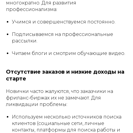
многократно. Для развития
Остались вопросы?
профессионализма:
Напишите нам!
Задать вопрос
Учимся и совершенствуемся постоянно.
Подписываемся на профессиональные
Стать партнером
рассылки.
Мы используем файлы cookie, для персонализации
Читаем блоги и смотрим обучающие видео.
сервисов и повышения удобства пользования сайтом.
Если вы не согласны на их использование, поменяйте
настройки браузера.
Отсутствие заказов и низкие доходы на
Образовательные услуги оказываются ООО «ИНВЕСТ
ПОРТАЛ» на основании Лицензии №Л035-01271-
старте
78/00675461 от 4 сентября 2023 года.
Образовательные услуги оказываются в соответствии с
Новички часто жалуются, что заказчики на
Федеральным законом от 04.05.2011 № 99-ФЗ «О
лицензировании отдельных видов деятельности».
фриланс-биржах их не замечают. Для
ликвидации проблемы:
Используем несколько источников поиска
клиентов (социальные сети, личные
контакты, платформы для поиска работы и