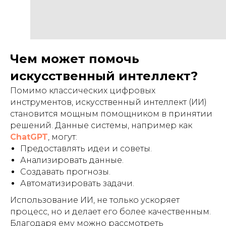
Написать нам:
support@neuroboost.io
ООО «Инвест Портал». ИНН 7801558015. ОГРН
Чем может помочь
1117847434550
искусственный интеллект?
Санкт-Петербург г, ул. Чапаева, д. 3, литера Б,
этаж 5, пом. 12Н, 197046
Помимо классических цифровых
Документы
инструментов, искусственный интеллект (ИИ)
становится мощным помощником в принятии
Остались вопросы?
решений. Данные системы, например как
Напишите нам!
ChatGPT
, могут:
Задать вопрос
Предоставлять идеи и советы.
Анализировать данные.
Стать партнером
Создавать прогнозы.
Автоматизировать задачи.
Мы используем файлы cookie, для персонализации
Использование ИИ, не только ускоряет
сервисов и повышения удобства пользования сайтом.
Если вы не согласны на их использование, поменяйте
процесс, но и делает его более качественным.
настройки браузера.
Благодаря ему можно рассмотреть