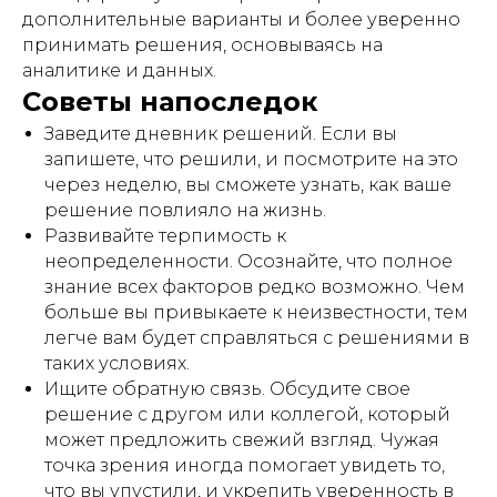
Образовательные услуги оказываются ООО «ИНВЕСТ
дополнительные варианты и более уверенно
ПОРТАЛ» на основании Лицензии №Л035-01271-
78/00675461 от 4 сентября 2023 года.
принимать решения, основываясь на
аналитике и данных.
Образовательные услуги оказываются в соответствии с
Федеральным законом от 04.05.2011 № 99-ФЗ «О
Советы напоследок
лицензировании отдельных видов деятельности».
Заведите дневник решений. Если вы
запишете, что решили, и посмотрите на это
через неделю, вы сможете узнать, как ваше
решение повлияло на жизнь.
Развивайте терпимость к
неопределенности. Осознайте, что полное
знание всех факторов редко возможно. Чем
больше вы привыкаете к неизвестности, тем
легче вам будет справляться с решениями в
таких условиях.
Ищите обратную связь. Обсудите свое
решение с другом или коллегой, который
может предложить свежий взгляд. Чужая
точка зрения иногда помогает увидеть то,
что вы упустили, и укрепить уверенность в