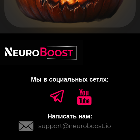
Написать нам:
support@neuroboost.io
ООО «Инвест Портал». ИНН 7801558015. ОГРН
1117847434550
Санкт-Петербург г, ул. Чапаева, д. 3, литера Б,
этаж 5, пом. 12Н, 197046
Документы
Остались вопросы?
Напишите нам!
Задать вопрос
Стать партнером
Мы используем файлы cookie, для персонализации
сервисов и повышения удобства пользования сайтом.
Если вы не согласны на их использование, поменяйте
настройки браузера.
Образовательные услуги оказываются ООО «ИНВЕСТ