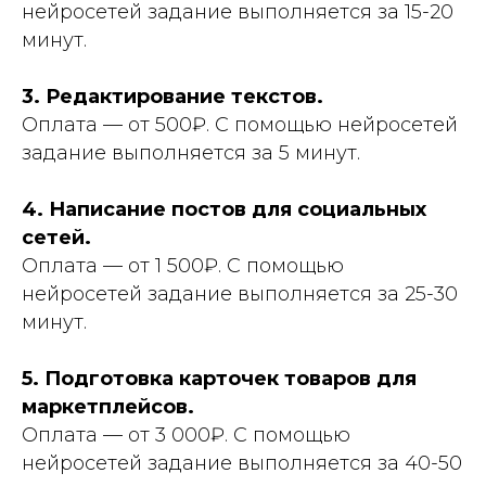
нейросетей задание выполняется за 15-20
Но это не значит, что вас ждут только
рассчитывать на непрерывный поток
3 990 ₽
-50%
1 990 ₽
минут.
копеечные задания, дохода с которых
заказов и стабильный доход на удаленке.
хватит только, чтобы оплатить интернете.
3. Редактирование текстов.
ВРЕМЯ УЖЕ ИДЕТ
Оплата — от 500₽. С помощью нейросетей
задание выполняется за 5 минут.
4
5
8
:
3
4. Написание постов для социальных
5
минут
секунд
сетей.
Оплата — от 1 500₽. С помощью
нейросетей задание выполняется за 25-30
минут.
5. Подготовка карточек товаров для
маркетплейсов.
Оплата — от 3 000₽. С помощью
нейросетей задание выполняется за 40-50