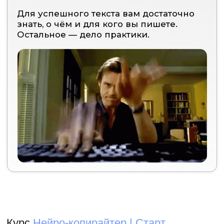
Пошаговый трек вашего
обучения с поддержкой и
пошаговыми инструкциями
Мягкое внедрение фриланса
в вашу привычную жизнь
Доступ к GPTs прямо на
обучающей платформе
Готовые шаблоны и
уроки по поиску заказов