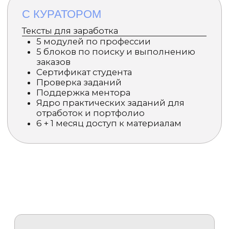
Написать нам:
support@neuroboost.io
ООО «Инвест Портал». ИНН 7801558015. ОГРН
1117847434550
Санкт-Петербург г, ул. Чапаева, д. 3, литера Б,
этаж 5, пом. 12Н, 197046
Документы
Остались вопросы?
Напишите нам!
Задать вопрос
Мы используем файлы cookie, для персонализации
сервисов и повышения удобства пользования сайтом.
Если вы не согласны на их использование, поменяйте