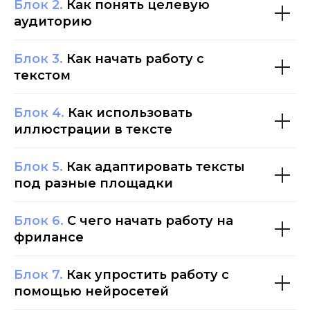
Блок 2.
Как понять целевую
80% быстрее и эффективнее конкурентов.
аудиторию
Блок 3.
Как начать работу с
текстом
Нейросети, которые вы научитесь
применять
Блок 4.
Как использовать
иллюстрации в тексте
Транскрибация аудио
Teamlogs
Аny to text
Блок 5.
Как адаптировать тексты
под разные площадки
Speechnotes.co
Писец
Riverside.FM
Написание и анализ
Блок 6.
С чего начать работу на
текста
фрилансе
Улучшение качества
звука
ChatGPT
Блок 7.
Как упростить работу с
DeepSeek
Auphonic
помощью нейросетей
Grok