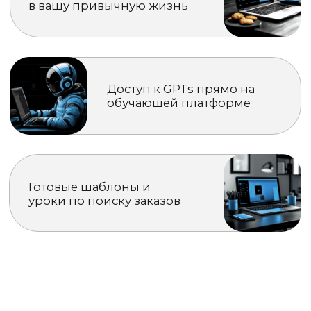
Программа практикума
{ 2 месяца }
{ 35+ практических занятий }