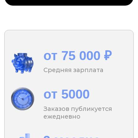
ежедневно
2 месяца
Время выхода
участников на первые
30 000₽
Копирайтер
— специалист по
написанию текстов в различных
областях.
Любой текст состоит из структуры,
которую может освоить каждый даже
«не творческий» человек.
Для успешного текста вам достаточно
знать, о чём и для кого вы пишете.
Остальное — дело практики.