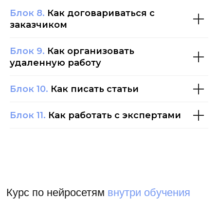
Блок 8.
Как договариваться с
заказчиком
Блок 9.
Как организовать
Зарабатывайте на текстах через
2
месяца
удаленную работу
Блок 10.
Как писать статьи
САМОСТОЯТЕЛЬНЫЙ
Тексты для себя
5 модулей по профессии
Блок 11.
Как работать с экспертами
Модуль по нейросетям​
ИИ прямо на платформе обучения​
Блоки по поиску и выполнению
заказов​
Проверка заданий​
Поддержка ментора​
6 месяцев доступа к материалам​