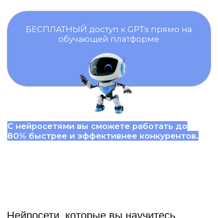
42 990 ₽
от 3 582 ₽/мес.
63 990 ₽
на 12 месяцев
Оставить заявку
PRO
Тексты для быстрого старта
Наполнение тарифа «С куратором»​
Проверка заданий от авторов курса​
+ модуль «Как искать эксперта»​
+ модуль «Как писать статьи»​
+ помощь с тестовыми заданиями​
+ разборы рабочих задач​
6 + 3 месяца доступа к материалам