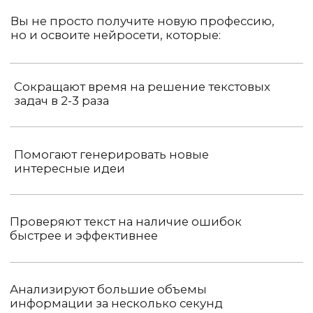
34 990 ₽
от 2 499 ₽/мес.
54 990 ₽
на 12 месяцев
Оставить заявку
С КУРАТОРОМ
Тексты для заработка
5 модулей по профессии
5 блоков по поиску и выполнению
заказов​
Сертификат студента​
Проверка заданий​
Поддержка ментора​
Ядро практических заданий для
отработок и портфолио
6 + 1 месяц доступ к материалам​