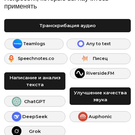
64 990 ₽
от 5 415 ₽/мес.
91 990 ₽
на 12 месяцев
Оставить заявку
Поддержка на каждом
этапе
У вас нет шансов не дойти до конца, ведь
мы заинтересованы в ваших результатах
Проверка домашнего
задания