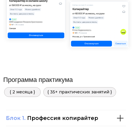
Сокращают время на решение текстовых
задач в 2-3 раза
Помогают генерировать новые
интересные идеи
Проверяют текст на наличие ошибок
быстрее и эффективнее
Анализируют большие объемы
информации за несколько секунд
БЕСПЛАТНЫЙ доступ к GPTs прямо на
обучающей платформе
Блок 1.
Профессия копирайтер
С нейросетями вы сможете работать до